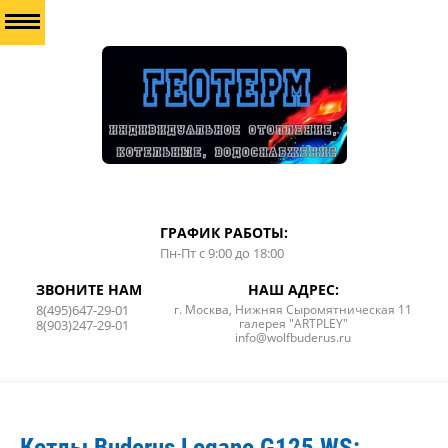
ГРАФИК РАБОТЫ:
Пн-Пт с 9:00 до 18:00
ЗВОНИТЕ НАМ
НАШ АДРЕС:
8(495)647-29-01
г. Москва, Нижняя Сыромятническая 11
галерея "ARTPLEY"
8(903)247-29-01
info@wolfbuderus.ru
Котлы Buderus Logano G125 WS: